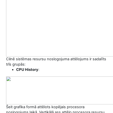
Cilnē sistēmas resursu noslogojuma attēlojums ir sadalīts
trīs grupās:
CPU History
:
Šeit grafika formā attēlots kopējais procesora
noslogojums laikā. Vertikālā ass attēlo procesora resursu