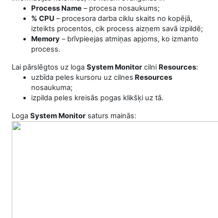
Process Name
– procesa nosaukums;
% CPU
– procesora darba ciklu skaits no kopējā,
izteikts procentos, cik process aizņem savā izpildē;
Memory
– brīvpieejas atmiņas apjoms, ko izmanto
process.
Lai pārslēgtos uz loga
System Monitor
cilni
Resources
:
uzbīda peles kursoru uz cilnes
Resources
nosaukuma;
izpilda peles kreisās pogas klikšķi uz tā.
Loga
System Monitor
saturs mainās: