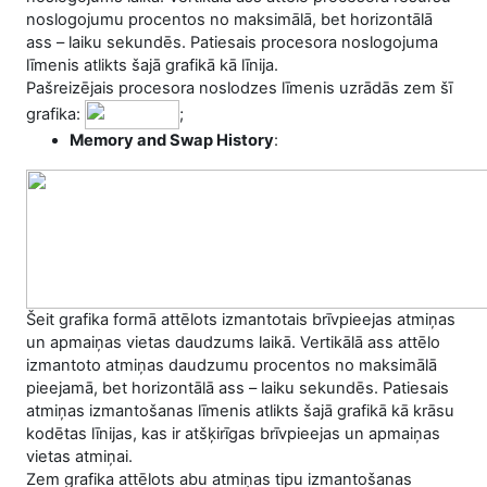
noslogojumu procentos no maksimālā, bet horizontālā
ass – laiku sekundēs. Patiesais procesora noslogojuma
līmenis atlikts šajā grafikā kā līnija.
Pašreizējais procesora noslodzes līmenis uzrādās zem šī
grafika:
;
Memory and Swap History
:
Šeit grafika formā attēlots izmantotais brīvpieejas atmiņas
un apmaiņas vietas daudzums laikā. Vertikālā ass attēlo
izmantoto atmiņas daudzumu procentos no maksimālā
pieejamā, bet horizontālā ass – laiku sekundēs. Patiesais
atmiņas izmantošanas līmenis atlikts šajā grafikā kā krāsu
kodētas līnijas, kas ir atšķirīgas brīvpieejas un apmaiņas
vietas atmiņai.
Zem grafika attēlots abu atmiņas tipu izmantošanas