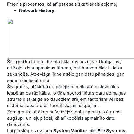
līmenis procentos, kā arī patiesais skaitliskais apjoms;
Network History
:
Šeit grafika formā attēlota tīkla noslodze, vertikālajai asij
attēlojot datu apmaiņas ātrumu, bet horizontālajai – laiku
sekundēs. Atsevišķa līkne attēlo gan datu pārraides, gan
saņemšanas ātrumu.
Šis grafiks, atšķirībā no pārējiem, neilustrē maksimālos
iespējamos rādītājus, jo tīkla nodrošinātais datu apmaiņas
ātrums ir atkarīgs no daudziem ārējiem faktoriem vēl bez
sistēmas aparatūras teorētiskajām iespējām.
Zem grafika attēlots pašreizējais datu apmaiņas ātrums
augšup- un lejuplādei, kā arī kopējais apmainīto datu
daudzums.
Lai pārslēgtos uz loga
System Monitor
cilni
File Systems
: