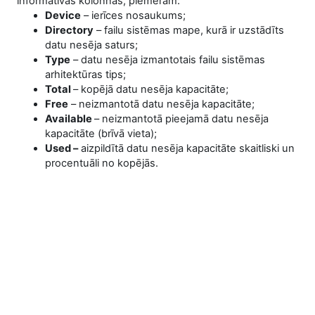
informatīvas kolonnas, piemēram:
Device
– ierīces nosaukums;
Directory
– failu sistēmas mape, kurā ir uzstādīts
datu nesēja saturs;
Type
– datu nesēja izmantotais failu sistēmas
arhitektūras tips;
Total
– kopējā datu nesēja kapacitāte;
Free
– neizmantotā datu nesēja kapacitāte;
Available
– neizmantotā pieejamā datu nesēja
kapacitāte (brīvā vieta);
Used –
aizpildītā datu nesēja kapacitāte skaitliski un
procentuāli no kopējās.