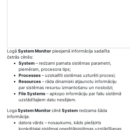
Logā
System Monitor
pieejamā informācija sadalīta
četrās cilnēs:
System
– redzami pamata sistēmas parametri,
piemēram, procesora tips;
Processes
– uzskaitīti sistēmas uzturēti procesi;
Resources
– rāda dinamiski atjaunotu informāciju
par sistēmas resursu izmantošanu un noslodzi;
File Systems
– apkopo informāciju par failu sistēmā
uzstādītajiem datu nesējiem.
Loga
System Monitor
cilnē
System
redzama šāda
informācija:
datora vārds – nosaukums, kāds piešķirts
konkrētajai sistēmai operētājsistēmas uzstādīšanas