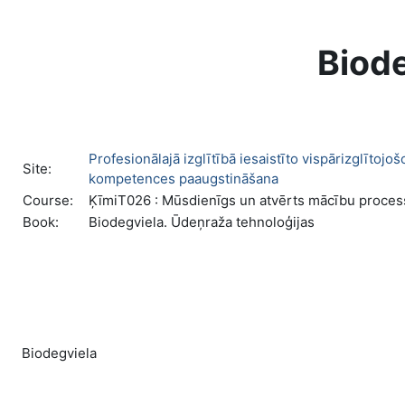
Skip to main content
Biode
Profesionālajā izglītībā iesaistīto vispārizglīto
Site:
kompetences paaugstināšana
Course:
ĶīmiT026 : Mūsdienīgs un atvērts mācību process 
Book:
Biodegviela. Ūdeņraža tehnoloģijas
Biodegviela