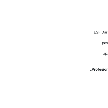
ESF Dar
pas
ap
„Profesion