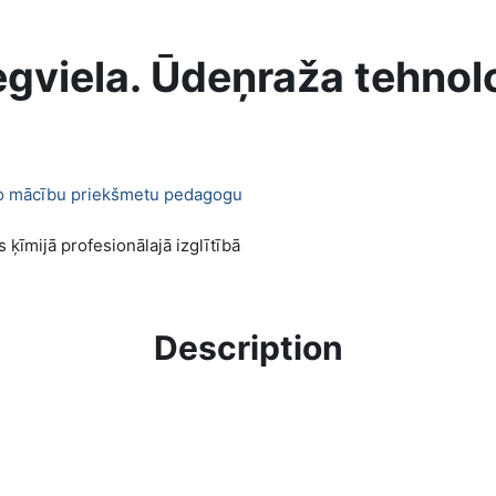
gviela. Ūdeņraža tehnol
jošo mācību priekšmetu pedagogu
ķīmijā profesionālajā izglītībā
Description