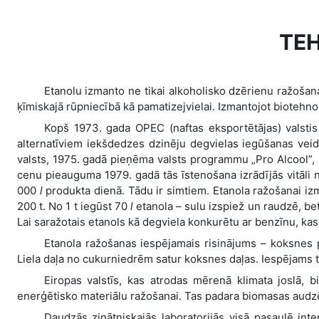
TEH
Etanolu izmanto ne tikai alkoholisko dzērienu ražošana
ķīmiskajā rūpniecībā kā pamatizejvielai. Izmantojot biotehn
Kopš 1973. gada OPEC (naftas eksportētājas) valstis
alternatīviem iekšdedzes dzinēju degvielas iegūšanas veidie
valsts, 1975. gadā pieņēma valsts programmu „Pro Alcool”, 
cenu pieauguma 1979. gadā tās īstenošana izrādījās vitāli no
000
l
produkta dienā. Tādu ir simtiem. Etanola ražošanai izm
200 t. No 1 t iegūst 70
l
etanola – sulu izspiež un raudzē, bet
Lai saražotais etanols kā degviela konkurētu ar benzīnu, kas 
Etanola ražošanas iespējamais risinājums – koksnes pā
Liela daļa no cukurniedrēm satur koksnes daļas. Iespējams 
Eiropas valstīs, kas atrodas mērenā klimata joslā,
enerģētisko materiālu ražošanai. Tas padara biomasas audz
Daudzās zinātniskajās laboratorijās visā pasaulē int