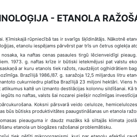
NOLOĢIJA - ETANOLA RAŽOŠ
i. Ķīmiskajā rūpniecībā tas ir svarīgs šķīdinātājs. Nākotnē eta
oloģijas, etanolu iespējams pārvērst par trīs un četrus oglekļa
 nosaka, ka naftas cenas pasaules tirgū lēcienveidīgi pieau
m. 1973. g. naftas krīze ir būtiski ietekmējusi pat valstu eko
saskaņā ar kuru etanols tiek ražots, raudzējot ogļhidrātiem ba
zīmīga. Brazīlijā 1986./87. g. saražoja 12,5 miljardus litru et
antoto cukurniedru platība Brazīlijā 23 miljoni hektāri. Viens h
 atlikumus kaltē un izmanto destilācijas kolonnu sildīšanai. Kā t
iegūts no naftas, valsts šai nozarei piešķir nozīmīgas investīcija
rcukurošana. Koksni pārsvarā veido celuloze, hemicelulozes un
tas būs būtisks produktivitātes paaugstināšanas un etanola ra
 biomasas pieauguma ir daudz mazāks kā siltajās klimata josl
ēšanu etanola un biogāzes ražošanai problemātisku.
ensīvi tiek pētīti mikroorganismi, kuri par etanolu efektīvi r