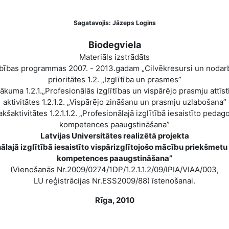
Sagatavojis: Jāzeps Logins
Biodegviela
Materiāls izstrādāts
bības programmas 2007. - 2013.gadam „Cilvēkresursi un nodarb
prioritātes 1.2. „Izglītība un prasmes”
ākuma 1.2.1.„Profesionālās izglītības un vispārējo prasmju attīst
aktivitātes 1.2.1.2. „Vispārējo zināšanu un prasmju uzlabošana”
akšaktivitātes 1.2.1.1.2. „Profesionālajā izglītībā iesaistīto pedag
kompetences paaugstināšana”
Latvijas Universitātes realizētā projekta
ālajā izglītībā iesaistīto vispārizglītojošo mācību priekšme
kompetences paaugstināšana”
(Vienošanās Nr.2009/0274/1DP/1.2.1.1.2/09/IPIA/VIAA/003,
LU reģistrācijas Nr.ESS2009/88) īstenošanai.
Rīga, 2010