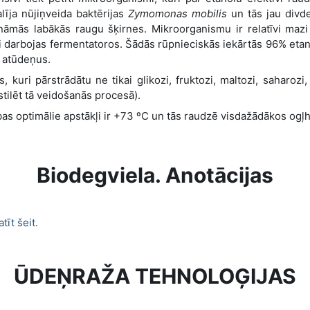
līja nūjiņveida baktērijas
Zymomonas mobilis
un tās jau divde
nāmās labākās raugu šķirnes. Mikroorganismu ir relatīvi mazi 
i darbojas fermentatoros. Šādās rūpnieciskās iekārtās 96% etano
s atūdeņus.
 kuri pārstrādātu ne tikai glikozi, fruktozi, maltozi, saharozi
tilēt tā veidošanās procesā).
bas optimālie apstākļi ir +73 ºC un tās raudzē visdažādākos ogļh
Biodegviela. Anotācijas
atīt šeit.
ŪDEŅRAŽA TEHNOLOĢIJAS