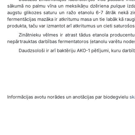
sākumā no palmu vīna un meksikāņu dzēriena
pulque
izda
augstu glikozes saturu un ražo etanolu 6-7 ātrāk nekā zi
fermentācijas mazāka ir atkritumu masa un tie labāk kā raug
produkta, taču var izmantot arī atkritumus un cieti saturošo
Zinātnieku vēlmes ir atrast tādus etanola producentus,
nepārtrauktas darbības fermentatoros (etanolu varētu nodes
Daudzsološi ir arī baktēriju AKO-1 pētījumi, kuru darbī
Informācijas avotu norādes un anotācijas par biodegvielu
sk