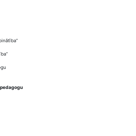
inātība”
ība”
ogu
tu pedagogu