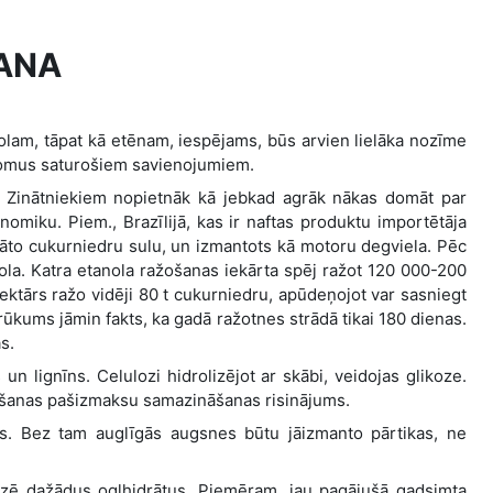
ANA
nolam, tāpat kā etēnam, iespējams, būs arvien lielāka nozīme
 atomus saturošiem savienojumiem.
g. Zinātniekiem nopietnāk kā jebkad agrāk nākas domāt par
nomiku. Piem., Brazīlijā, kas ir naftas produktu importētāja
gāto cukurniedru sulu, un izmantots kā motoru degviela. Pēc
anola. Katra etanola ražošanas iekārta spēj ražot 120 000-200
ektārs ražo vidēji 80 t cukurniedru, apūdeņojot var sasniegt
rūkums jāmin fakts, ka gadā ražotnes strādā tikai 180 dienas.
s.
 lignīns. Celulozi hidrolizējot ar skābi, veidojas glikoze.
žošanas pašizmaksu samazināšanas risinājums.
ās. Bez tam auglīgās augsnes būtu jāizmanto pārtikas, ne
audzē dažādus ogļhidrātus. Piemēram, jau pagājušā gadsimta