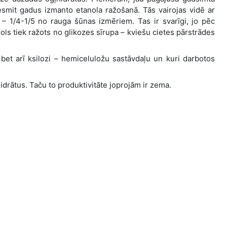
smit gadus izmanto etanola ražošanā. Tās vairojas vidē ar
– 1/4-1/5 no rauga šūnas izmēriem. Tas ir svarīgi, jo pēc
ls tiek ražots no glikozes sīrupa – kviešu cietes pārstrādes
, bet arī ksilozi – hemiceluložu sastāvdaļu un kuri darbotos
idrātus. Taču to produktivitāte joprojām ir zema.