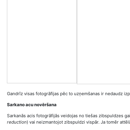
Gandrīz visas fotogrāfijas pēc to uzņemšanas ir nedaudz iz
Sarkano acu novēršana
Sarkanās acis fotogrāfijās veidojas no tiešas zibspuldzes g
reduction
) vai neizmantojot zibspuldzi vispār. Ja tomēr attē