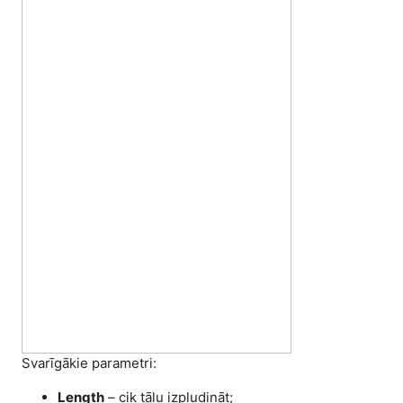
Svarīgākie parametri:
Length
– cik tālu izpludināt;