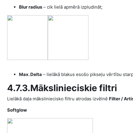
Blur radius
– cik lielā apmērā izpludināt;
Max. Delta
– lielākā blakus esošo pikseļu vērtību starpīb
4.7.3.Mākslinieciskie filtri
Lielākā daļa māksliniecisko filtru atrodas izvēlnē
Filter / Arti
Softglow