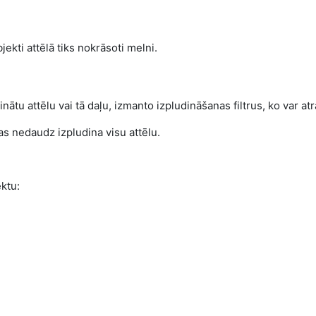
bjekti attēlā tiks nokrāsoti melni.
nātu attēlu vai tā daļu, izmanto izpludināšanas filtrus, ko var at
Tas nedaudz izpludina visu attēlu.
ektu: