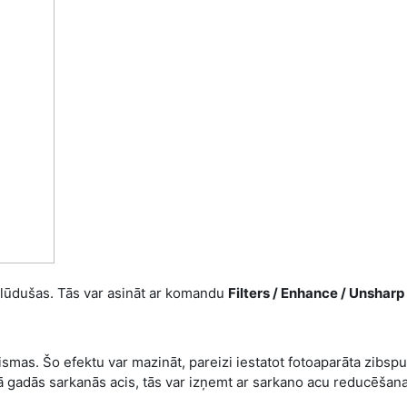
plūdušas. Tās var asināt ar komandu
Filters / Enhance / Unshar
aismas. Šo efektu var mazināt, pareizi iestatot fotoaparāta zib
lā gadās sarkanās acis, tās var izņemt ar sarkano acu reducēšana