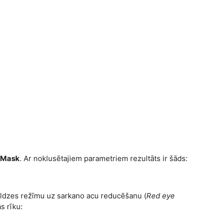
p Mask
. Ar noklusētajiem parametriem rezultāts ir šāds:
spuldzes režīmu uz sarkano acu reducēšanu (
Red eye
s rīku: