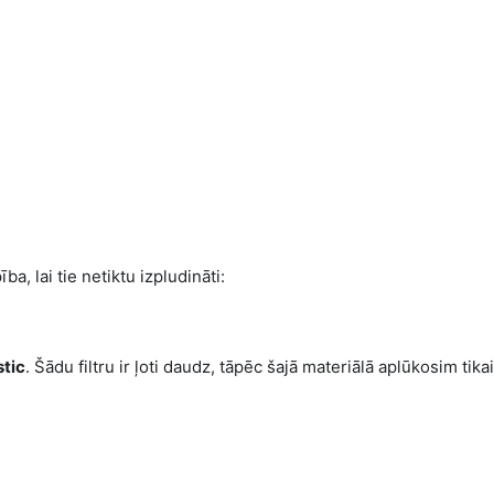
a, lai tie netiktu izpludināti:
stic
. Šādu filtru ir ļoti daudz, tāpēc šajā materiālā aplūkosim tika