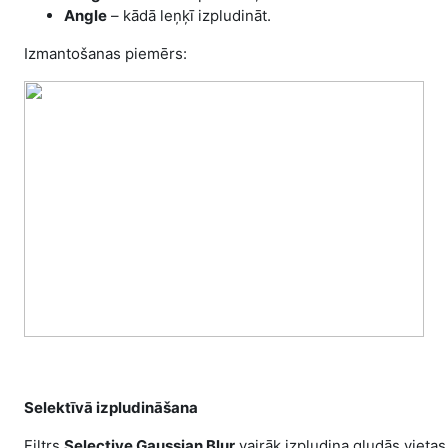
Angle
– kādā leņķī izpludināt.
Izmantošanas piemērs:
Selektīvā izpludināšana
Filtrs
Selective Gaussian Blur
vairāk izpludina gludās vietas