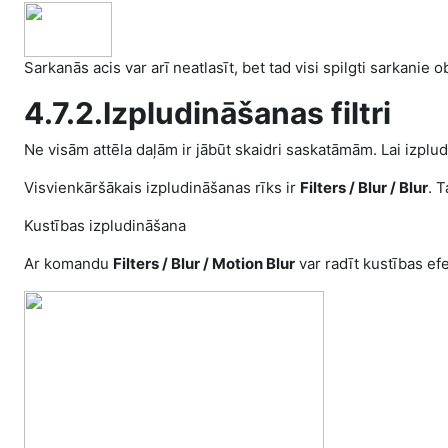
Sarkanās acis var arī neatlasīt, bet tad visi spilgti sarkanie o
4.7.2.Izpludināšanas filtri
Ne visām attēla daļām ir jābūt skaidri saskatāmām. Lai izpludi
Visvienkāršākais izpludināšanas rīks ir
Filters /
Blur /
Blur
. 
Kustības izpludināšana
Ar komandu
Filters /
Blur /
Motion Blur
var radīt kustības ef