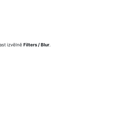
rast izvēlnē
Filters /
Blur
.