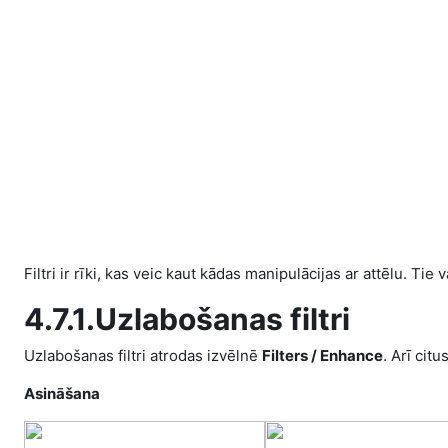
Skip to main content
Filtri ir rīki, kas veic kaut kādas manipulācijas ar attēlu. Tie
4.7.1.Uzlabošanas filtri
Uzlabošanas filtri atrodas izvēlnē
Filters / Enhance
. Arī cit
Asināšana