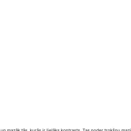
 un mazāk tās, kurās ir lielāks kontrasts. Tas noder trokšņu maz