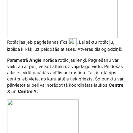
Rotācijas jeb pagriešanas rīks
. Lai sāktu rotāciju,
izpilda klikšķi uz peldošās atlases. Atveras dialoglodziņš:
Parametrā
Angle
norāda rotācijas leņķi. Pagriešanu var
veikt arī ar peli, velkot attēlu uz vajadzīgo vietu. Peldošās
atlases vidū parādās aplītis ar krustiņu. Tas ir rotācijas
centrs jeb vieta, ap kuru attēls tiek griezts. Šo punktu var
pārvietot ar peli vai norādot tā koordinātas laukos
Centre
X
un
Centre Y
: