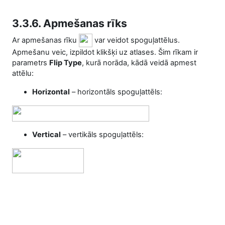
3.3.6. Apmešanas rīks
Ar apmešanas rīku
var veidot spoguļattēlus.
Apmešanu veic, izpildot klikšķi uz atlases. Šim rīkam ir
parametrs
Flip Type
, kurā norāda, kādā veidā apmest
attēlu:
Horizontal
– horizontāls spoguļattēls:
Vertical
– vertikāls spoguļattēls: