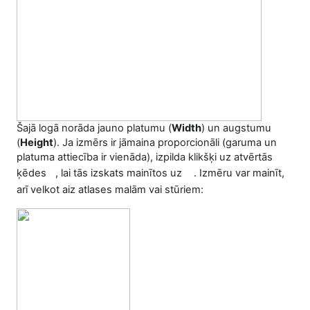
Šajā logā norāda jauno platumu (
Width
) un augstumu
(
Height
). Ja izmērs ir jāmaina proporcionāli (garuma un
platuma attiecība ir vienāda), izpilda klikšķi uz atvērtās
ķēdes
, lai tās izskats mainītos uz
. Izmēru var mainīt,
arī velkot aiz atlases malām vai stūriem: