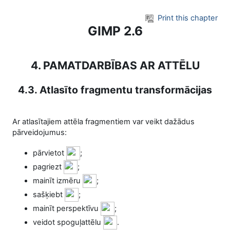
Skip to main content
Print this chapter
GIMP 2.6
4. PAMATDARBĪBAS AR ATTĒLU
4.3. Atlasīto fragmentu transformācijas
Ar atlasītajiem attēla fragmentiem var veikt dažādus
pārveidojumus:
pārvietot
;
pagriezt
;
mainīt izmēru
;
sašķiebt
;
mainīt perspektīvu
;
veidot spoguļattēlu
.