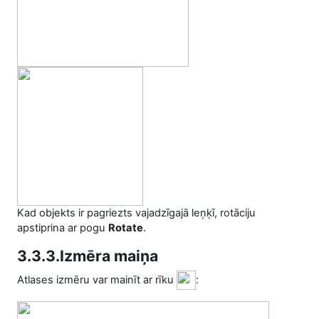
Kad objekts ir pagriezts vajadzīgajā leņķī, rotāciju
apstiprina ar pogu
Rotate
.
3.3.3.Izmēra maiņa
Atlases izmēru var mainīt ar rīku
: