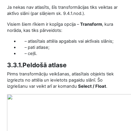
Ja nekas nav atlasīts, šīs transformācijas tiks veiktas ar
aktīvo slāni (par slāņiem sk. 9.4.1.nod.).
Visiem šiem rīkiem ir kopīga opcija –
Transform
, kura
norāda, kas tiks pārveidots:
– atlasītais attēla apgabals vai aktīvais slānis;
– pati atlase;
– ceļš.
3.3.1.Peldošā atlase
Pirms transformāciju veikšanas, atlasītais objekts tiek
izgriezts no attēla un ievietots pagaidu slānī. Šo
izgriešanu var veikt arī ar komandu
Select / Float
.