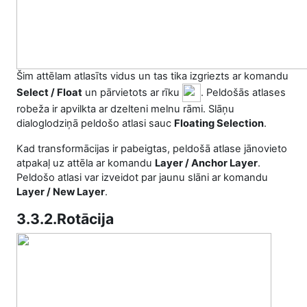
Šim attēlam atlasīts vidus un tas tika izgriezts ar komandu
Select / Float
un pārvietots ar rīku
. Peldošās atlases
robeža ir apvilkta ar dzelteni melnu rāmi. Slāņu
dialoglodziņā peldošo atlasi sauc
Floating Selection
.
Kad transformācijas ir pabeigtas, peldošā atlase jānovieto
atpakaļ uz attēla ar komandu
Layer / Anchor Layer
.
Peldošo atlasi var izveidot par jaunu slāni ar komandu
Layer / New Layer
.
3.3.2.Rotācija