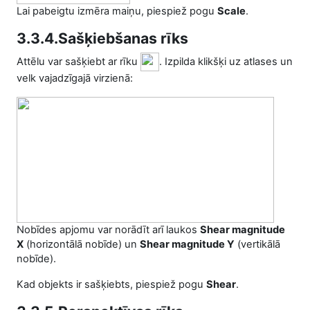
Lai pabeigtu izmēra maiņu, piespiež pogu
Scale
.
3.3.4.Sašķiebšanas rīks
Attēlu var sašķiebt ar rīku
. Izpilda klikšķi uz atlases un
velk vajadzīgajā virzienā:
Nobīdes apjomu var norādīt arī laukos
Shear magnitude
X
(horizontālā nobīde) un
Shear magnitude Y
(vertikālā
nobīde).
Kad objekts ir sašķiebts, piespiež pogu
Shear
.