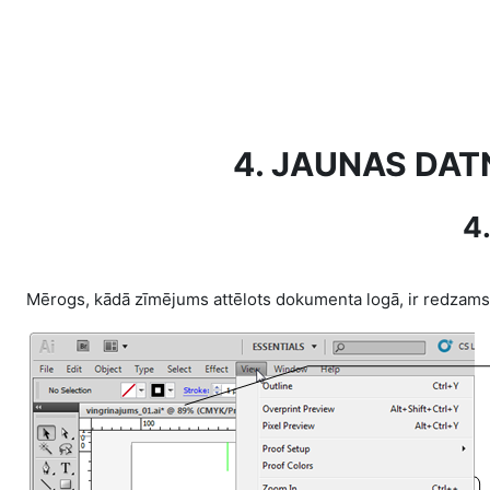
Skip to main content
4. JAUNAS DAT
4
Mērogs, kādā zīmējums attēlots dokumenta logā, ir redzams te