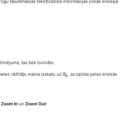
ogu tālummaiņas tekstlodziņā informācijas joslas kreisajā
 zīmējuma, tas tiek tuvināts.
, peles rādītājs maina izskatu uz
. Ja izpilda peles kreisās
s
Zoom In
un
Zoom Out
: