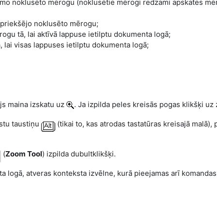
kamo noklusēto mērogu (noklusētie mērogi redzami apskates mēr
epriekšējo noklusēto mērogu;
rogu tā, lai aktīvā lappuse ietilptu dokumenta logā;
, lai visas lappuses ietilptu dokumenta logā;
ājs maina izskatu uz
. Ja izpilda peles kreisās pogas klikšķi uz
estu taustiņu
(tikai to, kas atrodas tastatūras kreisajā malā)
(
Zoom Tool
) izpilda dubultklikšķi.
nta logā, atveras konteksta izvēlne, kurā pieejamas arī komanda