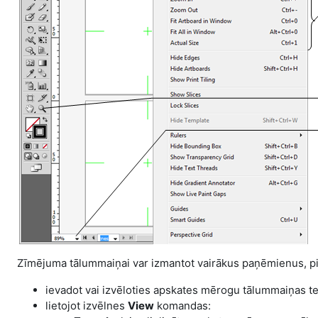
Zīmējuma tālummaiņai var izmantot vairākus paņēmienus, 
ievadot vai izvēloties apskates mērogu tālummaiņas tek
lietojot izvēlnes
View
komandas: