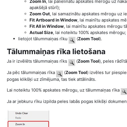
Zoom In
, lai palielinātu apskates mērogu uz nā
apakšējā stūrī);
Zoom Out
, lai samazinātu apskates mērogu uz i
Fit Artboard in Window
, lai mainītu apskates mē
Fit All in Window
, lai mainītu apskates mērogu tā
Actual Size
, lai noteiktu 100% apskates mērogu;
lietojot tālummaiņas rīku
(
Zoom Tool
).
Tālummaiņas rīka lietošana
Ja ir izvēlēts tālummaiņas rīks
(
Zoom Tool
), peles rādīt
Ja pēc tālummaiņas rīka
(
Zoom Tool
) izvēles tur piespi
pogas klikšķi uz zīmējuma, tas tiek attālināts.
Lai noteiktu 100% apskates mērogu, uz tālummaiņas rīka
Ja ar jebkuru rīku izpilda peles labās pogas klikšķi dokume