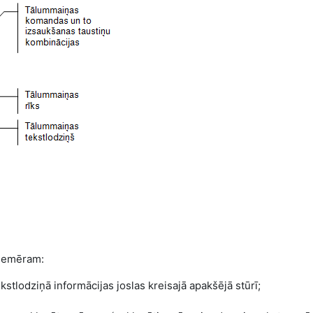
piemēram:
stlodziņā informācijas joslas kreisajā apakšējā stūrī;