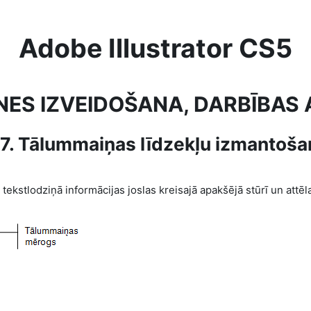
Adobe Illustrator CS5
NES IZVEIDOŠANA, DARBĪBA
.7. Tālummaiņas līdzekļu izmantoša
kstlodziņā informācijas joslas kreisajā apakšējā stūrī un attēla