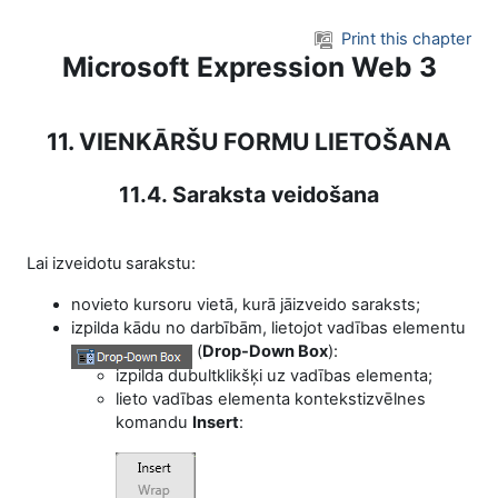
Skip to main content
Print this chapter
Microsoft Expression Web 3
11. VIENKĀRŠU FORMU LIETOŠANA
11.4. Saraksta veidošana
Lai izveidotu
sarakstu:
novieto kursoru vietā, kurā jāizveido saraksts;
izpilda kādu no darbībām,
lietojot vadības elementu
(
Drop-Down Box
):
izpilda dubultklikšķi uz vadības elementa;
lieto vadības elementa kontekstizvēlnes
komandu
Insert
: