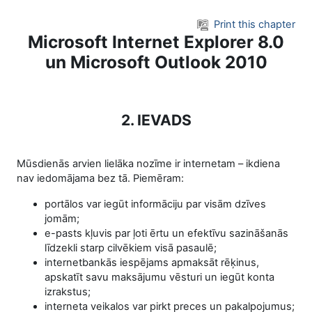
Skip to main content
Print this chapter
Microsoft Internet Explorer 8.0
un Microsoft Outlook 2010
2. IEVADS
Mūsdienās arvien lielāka nozīme ir internetam – ikdiena
nav iedomājama bez tā. Piemēram:
portālos var iegūt informāciju par visām dzīves
jomām;
e-pasts kļuvis par ļoti ērtu un efektīvu sazināšanās
līdzekli starp cilvēkiem visā pasaulē;
internetbankās iespējams apmaksāt rēķinus,
apskatīt savu maksājumu vēsturi un iegūt konta
izrakstus;
interneta veikalos var pirkt preces un pakalpojumus;