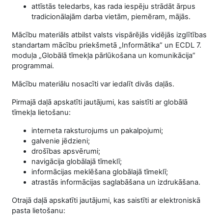
attīstās teledarbs, kas rada iespēju strādāt ārpus
tradicionālajām darba vietām, piemēram, mājās.
Mācību materiāls atbilst valsts vispārējās vidējās izglītības
standartam mācību priekšmetā „Informātika” un ECDL 7.
moduļa „Globālā tīmekļa pārlūkošana un komunikācija”
programmai.
Mācību materiālu nosacīti
var iedalīt divās daļās.
Pirmajā daļā apskatīti jautājumi, kas saistīti ar globālā
tīmekļa lietošanu:
interneta raksturojums un pakalpojumi;
galvenie jēdzieni;
drošības apsvērumi;
navigācija globālajā tīmeklī;
informācijas meklēšana globālajā tīmeklī;
atrastās informācijas saglabāšana un izdrukāšana.
Otrajā daļā apskatīti jautājumi, kas saistīti ar elektroniskā
pasta lietošanu: