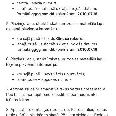
centrā – slaida numurs;
labajā pusē – automātiski atjaunojošs datums
formātā
gggg.mm.dd.
(piemēram,
2010.07.18.
).
5. Piezīmju lapu, struktūrskata un izdales materiālu lapu
galvenē pievienot informāciju:
kreisajā pusē – teksts
Ginesa rekordi
;
labajā pusē – automātiski atjaunojošs datums
formātā
gggg.mm.dd.
(piemēram,
2010.07.18.
).
6. Piezīmju lapu, struktūrskata un izdales materiālu lapu
kājenē pievienot informāciju:
kreisajā pusē – savs vārds un uzvārds;
labajā pusē – lappuses numurs.
7. Apzināti kļūdaini izmainīt vairākus vārdus prezentācijā.
Pēc tam, izmantojot pareizrakstī­bas pārbaudes rīku,
kļūdas izlabot.
8. Apslēpt prezentācijas otro slaidu. Pārliecināties, ka tas
netiek rādīts slaidrādes skatā. Pēc tam slaida apslēpšanu