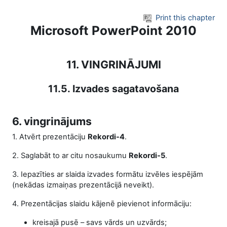
Skip to main content
Print this chapter
Microsoft PowerPoint 2010
11. VINGRINĀJUMI
11.5. Izvades sagatavošana
6. vingrinājums
1. Atvērt prezentāciju
Rekordi-4
.
2. Saglabāt to ar citu nosaukumu
Rekordi-5
.
3. Iepazīties ar slaida izvades formātu izvēles iespējām
(nekādas izmaiņas prezentācijā ne­veikt).
4. Prezentācijas slaidu kājenē pievienot informāciju:
kreisajā pusē – savs vārds un uzvārds;