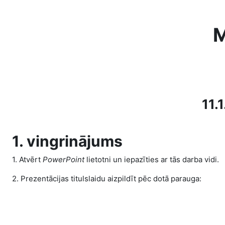
Skip to main content
M
11.
1. vingrinājums
1. Atvērt
PowerPoint
lietotni un iepazīties ar tās darba vidi.
2. Prezentācijas titulslaidu aizpildīt pēc dotā parauga: