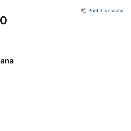
Print this chapter
10
šana