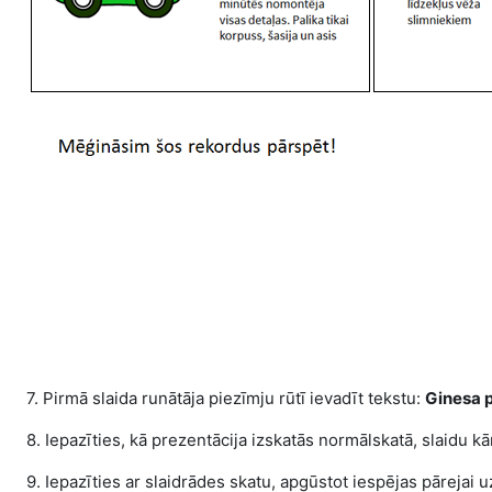
7. Pirmā slaida runātāja piezīmju rūtī ievadīt tekstu:
Ginesa p
8. Iepazīties, kā prezentācija izskatās normālskatā, slaidu k
9. Iepazīties ar slaidrādes skatu, apgūstot iespējas pārejai 