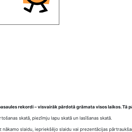
asaules rekordi – visvairāk pārdotā grāmata visos laikos. Tā p
ārtošanas skatā, piezīmju lapu skatā un lasīšanas skatā.
uz nākamo slaidu, iepriekšējo slaidu vai prezentācijas pārtraukša