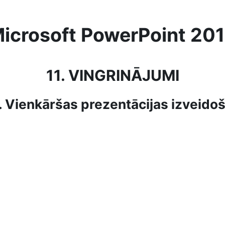
icrosoft PowerPoint 20
11. VINGRINĀJUMI
1. Vienkāršas prezentācijas izveido