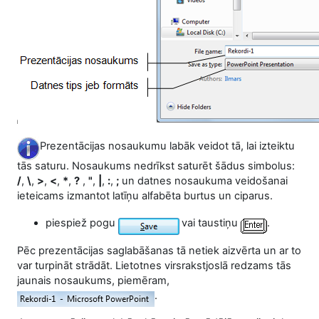
Prezentācijas nosaukumu labāk veidot tā, lai izteiktu
tās saturu. Nosaukums nedrīkst saturēt šādus simbolus:
/
,
\
,
>
,
<
,
*
,
?
,
"
,
|
,
:
,
;
un datnes nosaukuma veidošanai
ieteicams izmantot latīņu alfabēta burtus un ciparus.
piespiež pogu
vai taustiņu
.
Pēc prezentācijas saglabāšanas tā netiek aizvērta un ar to
var turpināt strādāt. Lietotnes virsrakstjoslā redzams tās
jaunais nosaukums, piemēram,
.