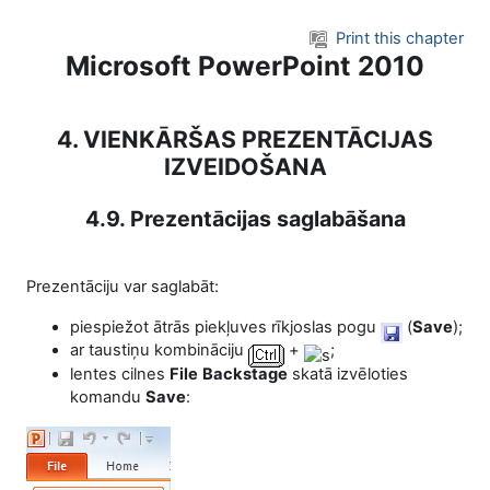
Skip to main content
Print this chapter
Microsoft PowerPoint 2010
4. VIENKĀRŠAS PREZENTĀCIJAS
IZVEIDOŠANA
4.9. Prezentācijas saglabāšana
Prezentāciju var saglabāt:
piespiežot ātrās piekļuves rīkjoslas pogu
(
Save
)
;
ar taustiņu kombināciju
+
;
lentes cilnes
File
Backstage
skatā izvēloties
komandu
Save
: