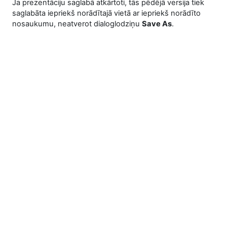
Ja prezentāciju saglabā atkārtoti, tās pēdējā versija tiek
saglabāta iepriekš norādītajā vie­tā ar iepriekš norādīto
nosaukumu, neatverot dialoglodziņu
Save As
.