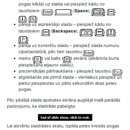
pogas klikšķi uz slaida vai piespiež kādu no
taustiņiem:
,
(
Space
),
,
,
,
;
pāreja uz iepriekšējo slaidu – piespiež kādu no
taustiņiem:
(
Backspace
),
,
,
,
;
pāreja uz konkrētu slaidu – piespiež slaida numuru
cipartastatūrā, pēc tam taustiņu
;
melns (
) vai balts (
) ekrāns (atkārtota burta
piespiešana atjauno slaidu);
prezentācijas pārtraukšana – piespiež taustiņu
;
atgriešanās pie pirmā slaida – vienlaikus piespiež un
pietur piespiestas uz pāris sekundēm abas peles
pogas.
Pēc pēdējā slaida apskates ekrāna augšējā malā parādās
paziņojums, ka slaidrāde pabeigta:
Lai aizvērtu slaidrādes skatu, izpilda peles kreisās pogas