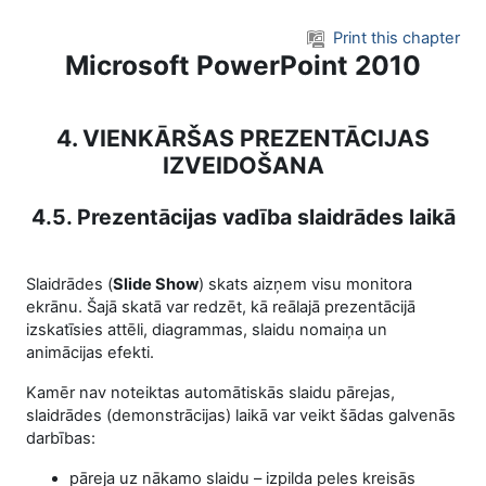
Skip to main content
Print this chapter
Microsoft PowerPoint 2010
4. VIENKĀRŠAS PREZENTĀCIJAS
IZVEIDOŠANA
4.5. Prezentācijas vadība slaidrādes laikā
Slaidrādes (
Slide Show
) skats aizņem visu monitora
ekrānu. Šajā skatā var redzēt, kā reālajā prezentācijā
izskatīsies attēli, diagrammas, slaidu nomaiņa un
animācijas efekti.
Kamēr nav noteiktas automātiskās slaidu pārejas,
slaidrādes (demonstrācijas) laikā var veikt šādas galvenās
darbības:
pāreja uz nākamo slaidu – izpilda peles kreisās