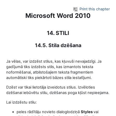
Skip to main content
Print this chapter
Microsoft Word 2010
14. STILI
14.5. Stila dzēšana
Ja vēlas, var izdzēst stilus, kas kļuvuši nevajadzīgi. Ja
gadījumā tiks izdzēsts stils, kas izmantots teksta
noformēšanai, atbilstošajiem teksta fragmentiem
automātiski tiks piekārtoti bāzes stila iestatījumi.
Dzēst var tikai lietotāja izveidotus stilus. Izvēloties
dzēšanai iebūvētu stilu, dzēšanas poga kļūst nepieejama.
Lai izdzēstu stilu:
peles rādītāju novieto dialoglodziņā
Styles
vai