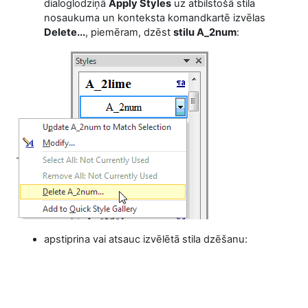
dialoglodziņā
Apply Styles
uz atbilstošā stila
nosaukuma un konteksta komandkartē izvēlas
Delete...
, piemēram, dzēst
stilu A_2num
:
apstiprina vai atsauc izvēlētā stila dzēšanu: