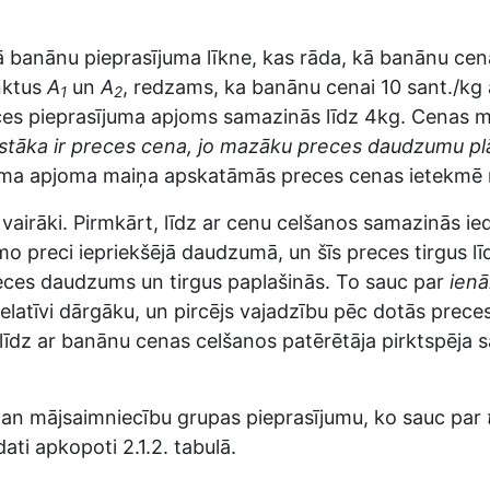
lā banānu pieprasījuma līkne, kas rāda, kā banānu cen
nktus
A
un
A
, redzams, ka banānu cenai 10 sant./kg 
1
2
eces pieprasījuma apjoms samazinās līdz 4kg. Cenas m
gstāka ir preces cena, jo mazāku preces daudzumu plā
ma apjoma maiņa apskatāmās preces cenas ietekmē no
r vairāki. Pirmkārt, līdz ar cenu celšanos samazinās ied
 preci iepriekšējā daudzumā, un šīs preces tirgus lī
 preces daudzums un tirgus paplašinās. To sauc par
ien
elatīvi dārgāku, un pircējs vajadzību pēc dotās preces
līdz ar banānu cenas celšanos patērētāja pirktspēja sama
 gan mājsaimniecību grupas pieprasījumu, ko sauc par
ti apkopoti 2.1.2. tabulā.