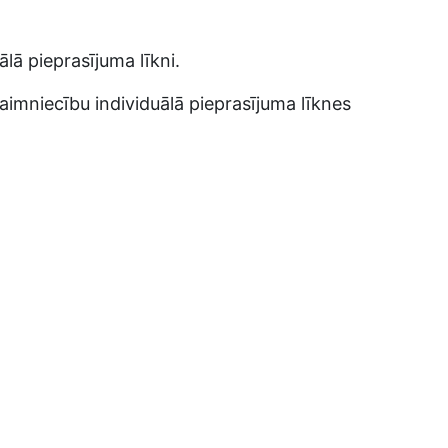
ālā pieprasījuma līkni.
saimniecību individuālā pieprasījuma līknes