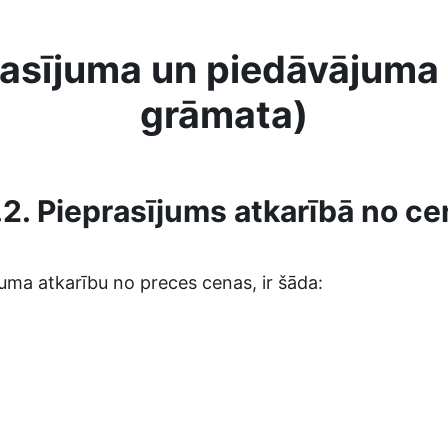
asījuma un piedāvājuma n
grāmata)
.2. Pieprasījums atkarībā no c
juma atkarību no preces cenas, ir šāda: