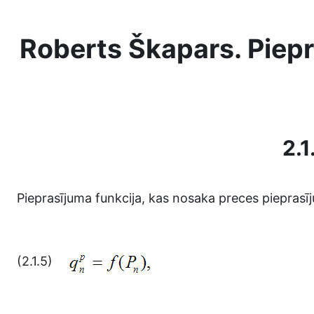
Skip to main content
Roberts Škapars. Piepr
2.1
Pieprasījuma funkcija, kas nosaka preces pieprasī
(2.1.5)