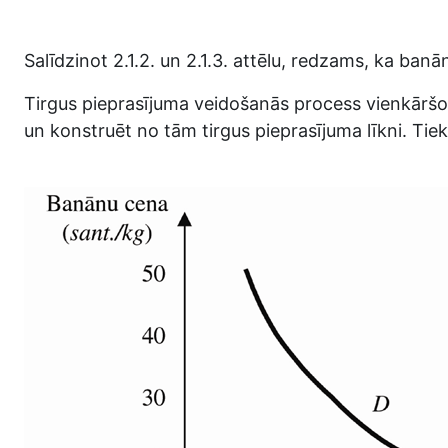
Salīdzinot 2.1.2. un 2.1.3. attēlu, redzams, ka banā
Tirgus pieprasījuma veidošanās process vienkāršoti
un konstruēt no tām tirgus pieprasījuma līkni. Tiek s