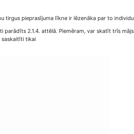
nu tirgus pieprasījuma līkne ir lēzenāka par to individu
 parādīts 2.1.4. attēlā. Piemēram, var skatīt trīs māj
askaitīti tikai