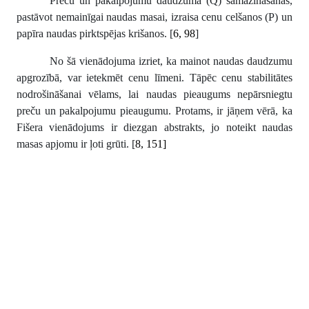
Preču un pakalpojumu daudzuma (Q) samazināšanās,
pastāvot nemainīgai naudas masai, izraisa cenu celšanos (P) un
papīra naudas pirktspējas krišanos. [
6, 98
]
No šā vienādojuma izriet, ka mainot naudas daudzumu
apgrozībā, var ietekmēt cenu līmeni. Tāpēc cenu stabilitātes
nodrošināšanai vēlams, lai naudas pieaugums nepārsniegtu
preču un pakalpojumu pieaugumu. Protams, ir jāņem vērā, ka
Fišera vienādojums ir diezgan abstrakts, jo noteikt naudas
masas apjomu ir ļoti grūti. [
8, 151]