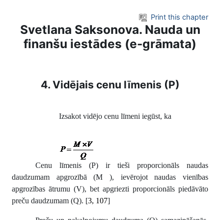
Skip to main content
Print this chapter
Svetlana Saksonova. Nauda un
finanšu iestādes (e-grāmata)
4. Vidējais cenu līmenis (P)
Izsakot vidējo cenu līmeni iegūst, ka
Cenu līmenis (P) ir tieši proporcionāls naudas
daudzumam
apgrozībā (M ), ievērojot naudas vienības
apgrozības ātrumu (V), bet apgriezti proporcionāls piedāvāto
preču daudzumam (Q). [
3, 107
]