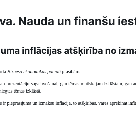
va. Nauda un finanšu ies
juma inflācijas atšķirība no izm
arta
Biznesa ekonomikas pamati
prasībām.
 gan prezentāciju sagatavošanai, gan tēmas mutiskajam izklāstam, gan 
iegtas tēmas izklāstā.
 ir pieprasījuma un izmaksu inflācija, to atšķirības, varēs aprēķināt i
nfl