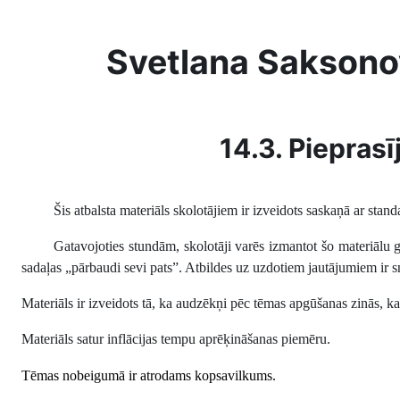
Skip to main content
Svetlana Saksono
14.3. Pieprasī
Šis atbalsta materiāls skolotājiem ir izveidots saskaņā ar stand
Gatavojoties stundām, skolotāji varēs izmantot šo materiālu
sadaļas „pārbaudi sevi pats”. Atbildes uz uzdotiem jautājumiem ir sn
Materiāls ir izveidots tā, ka audzēkņi pēc tēmas apgūšanas zinās, kas
Materiāls satur inflācijas tempu aprēķināšanas piemēru.
Tēmas nobeigumā ir atrodams kopsavilkums.