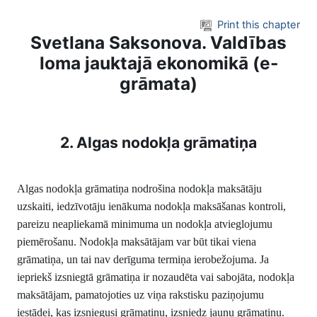
Skip to main content
Print this chapter
Svetlana Saksonova. Valdības
loma jauktajā ekonomikā (e-
grāmata)
2. Algas nodokļa grāmatiņa
Algas nodokļa grāmatiņa nodrošina nodokļa maksātāju
uzskaiti, iedzīvotāju ienākuma nodokļa maksāšanas kontroli,
pareizu neapliekamā minimuma un nodokļa atvieglojumu
piemērošanu. Nodokļa maksātājam var būt tikai viena
grāmatiņa, un tai nav derīguma termiņa ierobežojuma. Ja
iepriekš izsniegtā grāmatiņa ir nozaudēta vai sabojāta, nodokļa
maksātājam, pamatojoties uz viņa rakstisku paziņojumu
iestādei, kas izsniegusi grāmatiņu, izsniedz jaunu grāmatiņu.