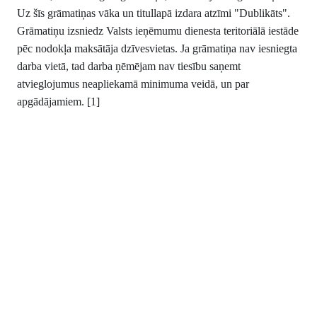
Uz šīs grāmatiņas vāka un titullapā izdara atzīmi "Dublikāts".
Grāmatiņu izsniedz Valsts ieņēmumu dienesta teritoriālā iestāde
pēc nodokļa maksātāja dzīvesvietas. Ja grāmatiņa nav iesniegta
darba vietā, tad darba ņēmējam nav tiesību saņemt
atvieglojumus neapliekamā minimuma veidā, un par
apgādājamiem. [1]