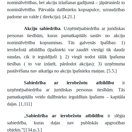
nominālvērtības, bet akciju izlaišanas gadījumā – jāpārsniedz to
nominālvērtība. Pārvalda dalībnieku kopsapulce, uzraudzības
padome un valde ( direkcija). [4.21.]
Akciju sabiedrība
. Uzņēmējsabiedrība ar juridiskas
personas tiesībām, kuras pamatkapitāls sastāv no akciju
nominālvērtību kopsummas. Tās galvenās īpašības: 1)
ierobežotā atbildība (īpašnieki var zaudēt vienīgi tik daudz
naudas, cik ir ieguldījuši ); 2) viegli nodot tālāk īpašuma
tiesības ( to var izdarīt, pārdodot akcijas); 3) uzņēmuma
pastāvēšana nav atkarīga no akciju īpašnieku maiņas. [5.5.]
Sabiedrība ar ierobežotu atbildību
ir
uzņēmējsabiedrība ar juridiskas personas tiesībām. Tās
pamatkapitālu veido dalībnieku ieguldītais īpašums – kapitāla
daļas. [1,111]
„
Sabiedrība ar ierobežotu atbildību
ir slēgta
sabiedrība, kuras daļas nav publiskās apgrozības
objekts.”[134.p.3.]