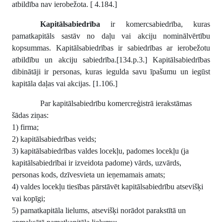
atbildība nav ierobežota. [ 4.184.]
Kapitālsabiedrība
ir komercsabiedrība, kuras
pamatkapitāls sastāv no daļu vai akciju nominālvērtību
kopsummas. Kapitālsabiedrības ir sabiedrības ar ierobežotu
atbildību un akciju sabiedrība.[134.p.3.] Kapitālsabiedrības
dibinātāji ir personas, kuras iegulda savu īpašumu un iegūst
kapitāla daļas vai akcijas. [1.106.]
Par kapitālsabiedrību komercreģistrā ierakstāmas
šādas ziņas:
1) firma;
2) kapitālsabiedrības veids;
3) kapitālsabiedrības valdes locekļu, padomes locekļu (ja
kapitālsabiedrībai ir izveidota padome) vārds, uzvārds,
personas kods, dzīvesvieta un ieņemamais amats;
4) valdes locekļu tiesības pārstāvēt kapitālsabiedrību atsevišķi
vai kopīgi;
5) pamatkapitāla lielums, atsevišķi norādot parakstītā un