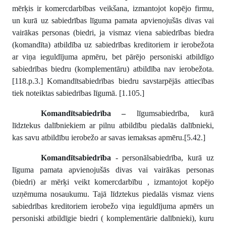
mērķis ir komercdarbības veikšana, izmantojot kopējo firmu,
un kurā uz sabiedrības līguma pamata apvienojušās divas vai
vairākas personas (biedri, ja vismaz viena sabiedrības biedra
(komandīta) atbildība uz sabiedrības kreditoriem ir ierobežota
ar viņa ieguldījuma apmēru, bet pārējo personiski atbildīgo
sabiedrības biedru (komplementāru) atbildība nav ierobežota.
[118.p.3.] Komandītsabiedrības biedru savstarpējās attiecības
tiek noteiktas sabiedrības līgumā. [1.105.]
Komandītsabiedrība –
līgumsabiedrība, kurā
līdztekus dalībniekiem ar pilnu atbildību piedalās dalībnieki,
kas savu atbildību ierobežo ar savas iemaksas apmēru.[5.42.]
Komandītsabiedrība
- personālsabiedrība, kurā uz
līguma pamata apvienojušās divas vai vairākas personas
(biedri) ar mērķi veikt komercdarbību , izmantojot kopējo
uzņēmuma nosaukumu. Tajā līdztekus piedalās vismaz viens
sabiedrības kreditoriem ierobežo viņa ieguldījuma apmērs un
personiski atbildīgie biedri ( komplementārie dalībnieki), kuru