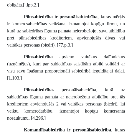
obligāta.[
.lpp.2.]
Pilnsabiedrība ir personālsabiedrība
, kuras mērķis
ir komercsabiedrības veikšana, izmantojot kopīgu firmu, un
kurā uz sabiedrības līguma pamata neierobežojot savu atbildību
pret pilnsabiedrības kreditoriem, apvienojušās divas vai
vairākas personas (biedri). [77.p.3.]
Pilnsabiedrība
apvieno vairākus dalībniekus
(uzņēmējus), kuri par sabiedrības saistībām atbild solidāri ar
visu savu īpašumu proporcionāli sabiedrībā ieguldītajai daļai.
[1.103.]
Pilnsabiedrība
- personālsabiedrība, kurā uz
sabiedrības līguma pamata ar neierobežotu atbildību pret tās
kreditoriem apvienojušās 2 vai vairākas personas (biedri), lai
veiktu komercdarbību, izmantojot kopīgu komersanta
nosaukumu. [4.296.]
Komandītsabiedrība ir personālsabiedrība
, kuras