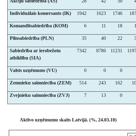
Akciju sabiedrība (AS)
28
42
50
Individuālais komersants (IK)
1942
1623
1746
18
Komandītsabiedrība (KOM)
6
11
18
Pilnsabiedrība (PLN)
35
40
22
Sabiedrība ar ierobežotu
7342
8786
11231
119
atbildību (SIA)
Valsts uzņēmums (VU)
0
0
0
Zemnieku saimniecība (ZEM)
514
243
162
1
Zvejnieku saimniecība (ZVJ)
7
13
0
Aktīvo uzņēmumu skaits Latvijā. (%, 24.03.10)