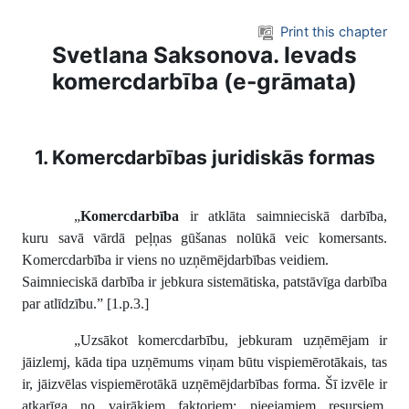
Skip to main content
Print this chapter
Svetlana Saksonova. Ievads
komercdarbība (e-grāmata)
1. Komercdarbības juridiskās formas
„
Komercdarbība
ir atklāta saimnieciskā darbība,
kuru savā vārdā peļņas gūšanas nolūkā veic komersants.
Komercdarbība ir viens no uzņēmējdarbības veidiem.
Saimnieciskā darbība ir jebkura sistemātiska, patstāvīga darbība
par atlīdzību.” [1.p.3.]
„Uzsākot komercdarbību, jebkuram uzņēmējam ir
jāizlemj, kāda tipa uzņēmums viņam būtu vispiemērotākais, tas
ir, jāizvēlas vispiemērotākā uzņēmējdarbības forma. Šī izvēle ir
atkarīga no vairākiem faktoriem: pieejamiem resursiem,