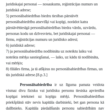
juridiskajai personai — nosaukums, reģistrācijas numurs un
juridiskā adrese;
5) personālsabiedrības biedru tiesības pārstāvēt
personālsabiedrību atsevišķi vai kopīgi, norādot katra
pārstāvēttiesīgā personālsabiedrības biedra vārdu, uzvārdu,
personas kodu un dzīvesvietu, bet juridiskajai personai —
firmu, reģistrācijas numuru un juridisko adresi;
6) juridiskā adrese;
7) ja personālsabiedrība nodibināta uz noteiktu laiku vai
noteikta mērķa sasniegšanai, — laiks, uz kādu tā nodibināta,
vai mērķis;
8) filiāles firma, ja tā atšķiras no personālsabiedrības firmas, un
tās juridiskā adrese.[8.p.3.]
Personālsabiedrība
ir uz līguma pamata veidota
vismaz divu fizisku vai juridisku personu tiesiska apvienība
kopīgai ietekmei uz kopīgu mērķi. Personālsabiedrības
priekšplānā stāv nevis kapitāla darbinieki, bet gan persona kā
dalībnieks. Kapitāla piedalīšanās personu sabiedrībām nav