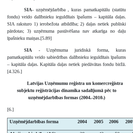
SIA-
uzņēmējdarbība , kuras pamatkapitālu (statūtu
fondu) veido dalībnieku ieguldītais īpašums – kapitāla daļas.
SIA raksturo 1) ierobežota atbildība; 2) daļas netiek publiski
pārdotas; 3) uzņēmuma pastāvēšana nav atkarīga no daļu
īpašnieku maiņas.[5.89]
SIA
- Uzņēmuma juridiskā forma, kuras
pamatkapitālu veido sabiedrības dalībnieku ieguldītais īpašums
– kapitāla daļas. Kapitāla daļas netiek piedāvātas fondu biržā.
[4.326.]
Latvijas Uzņēmumu reģistra un komercreģistra
subjektu reģistrācijas dinamika sadalījumā pēc to
uzņēmējdarbības formas (2004.-2010.)
[6.]
Uzņēmējdarbības forma
2004
2005
2006
200