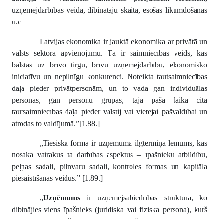
uzņēmējdarbības veida, dibinātāju skaita, esošās likumdošanas
u.c.
Latvijas ekonomika ir jauktā ekonomika ar privātā un
valsts sektora apvienojumu. Tā ir saimniecības veids, kas
balstās uz brīvo tirgu, brīvu uzņēmējdarbību, ekonomisko
iniciatīvu un nepilnīgu konkurenci. Noteikta tautsaimniecības
daļa pieder privātpersonām, un to vada gan individuālas
personas, gan personu grupas, tajā pašā laikā cita
tautsaimniecības daļa pieder valstij vai vietējai pašvaldībai un
atrodas to valdījumā.”[1.88.]
„Tiesiskā forma ir uzņēmuma ilgtermiņa lēmums, kas
nosaka vairākus tā darbības aspektus – īpašnieku atbildību,
peļņas sadali, pilnvaru sadali, kontroles formas un kapitāla
piesaistīšanas veidus.” [1.89.]
„
Uzņēmums
ir uzņēmējsabiedrības struktūra, ko
dibinājies viens īpašnieks (juridiska vai fiziska persona), kurš