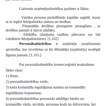
Galvenās uzņēmējsabiedrības pazīmes ir šādas:
·
Vairāku personu piedalīšanās kapitāla sagādē, kuras
ar to iegūst līdzīpašnieku statusu un tiesības;
·
Finansiālās drošības pieaugums pieaugšana , jo
drošības pamats ir kļuvis plašāks;
·
Atbildība (darījumu vadības pilnvaras var būt
vairākiem līdzīpašniekiem). [1,102]
Personālsabiedrības
ir uzņēmēju (uzņēmumu)
apvienība, kas izveidotas uz tās dibinātāju
(uzņēmēju) noslēgtā
līguma pamata. [1.103.]
Par personālsabiedrību komercreģistrā ierakstāmas
šādas ziņas:
1) firma;
2) personālsabiedrības veids;
3) katra komandīta ieguldījuma summa un komandītu
ieguldījumu kopsumma;
4) personālsabiedrības personiski atbildīgo biedru un
komandītu vārds, uzvārds, personas kods un dzīvesvieta, bet