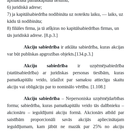
apmaksātā pamatkapitāla lielumu;
6) juridiskā adrese;
7) ja kapitālsabiedrība nodibināta uz noteiktu laiku, — laiks, uz
kādu tā nodibināta;
8) filiāles firma, ja tā atšķiras no kapitālsabiedrības firmas, un
tās juridiskā adrese. [8.p.3.]
Akciju sabiedrība
ir atklāta sabiedrība, kuras akcijas
var būt publiskas apgrozības objekts.[134.p.3.]
Akciju sabiedrība
ir uzņēmējsabiedrība
(statūtsabiedrība) ar juridiskas personas tiesībām, kuras
pamatkapitālu veido, izlaižot par samaksu attiecīgu skaitu
akciju vai obligāciju par to nominālo vērtību. [1.108.]
Akciju sabiedrība
– Nepersoniska uzņēmējdarbības
forma; sabiedrība, kuras pamatkapitālu veido tās dalībnieku –
akcionāru – ieguldījumi akciju formā. Akcionārs atbild par
saistībām proporcionāli savās akcijās apliecinātajam
ieguldījumam, kam jābūt ne mazāk par 25% no akciju