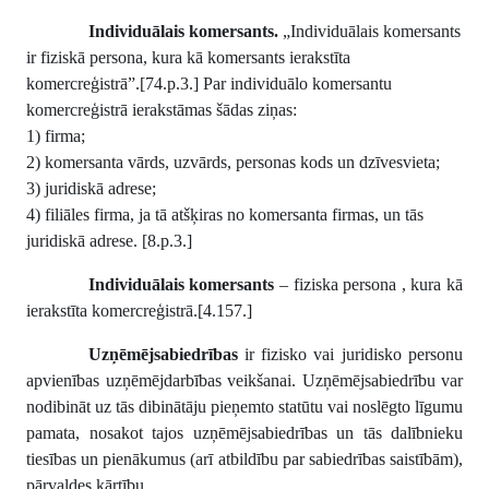
Individuālais komersants.
„Individuālais komersants
ir fiziskā persona, kura kā komersants ierakstīta
komercreģistrā”.[74.p.3.] Par individuālo komersantu
komercreģistrā ierakstāmas šādas ziņas:
1) firma;
2) komersanta vārds, uzvārds, personas kods un dzīvesvieta;
3) juridiskā adrese;
4) filiāles firma, ja tā atšķiras no komersanta firmas, un tās
juridiskā adrese. [8.p.3.]
Individuālais komersants
– fiziska persona , kura kā
ierakstīta
komercreģistrā.[4.157.]
Uzņēmējsabiedrības
ir fizisko vai juridisko personu
apvienības uzņēmējdarbības veikšanai. Uzņēmējsabiedrību var
nodibināt uz tās dibinātāju pieņemto statūtu vai noslēgto līgumu
pamata, nosakot tajos uzņēmējsabiedrības un tās dalībnieku
tiesības un pienākumus (arī atbildību par sabiedrības saistībām),
pārvaldes kārtību.