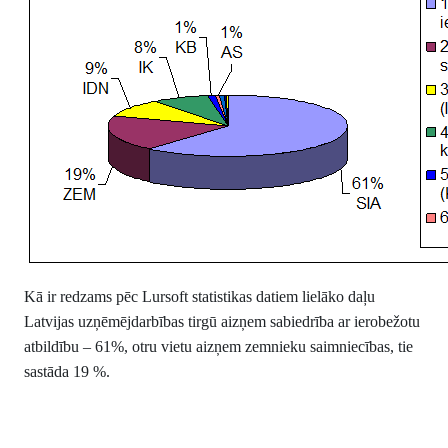
Kā ir redzams pēc Lursoft statistikas datiem lielāko daļu
Latvijas uzņēmējdarbības tirgū aizņem sabiedrība ar ierobežotu
atbildību – 61%, otru vietu aizņem zemnieku saimniecības, tie
sastāda 19 %.