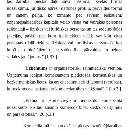
tās darbībai piešķir daļu sava īpašuma, izvēlas firmas
nosaukumu, juridisko adresi, darbības profilu, pārvaldes formu
un saņem peļņu, ko izmanto pēc saviem ieskatiem:
uzņēmējsabiedrības kapitālu veido viena vai vairākas personas
(dibinātāji – fiziskas vai juridiskas personas un tas sadalīts daļās
(akcijās, pajās), par kuru īpašniekiem vēlāk var kļūt citas
personas (dalībnieki – fiziskas vai juridiskas personas), kas
kopā ar dibinātājiem risina sabiedrības pārvaldes un peļņas
sadales jautājumus.” [1.93.]
„
Uzņēmums
ir organizatoriski saimnieciska vienība.
Uzņēmumā ietilpst komersantam piederošas ķermeniskas un
bezķermeniskas lietas, kā arī citi saimnieciski labumi (vērtības),
kurus komersants izmanto komercdarbības veikšanai”.[18.p.3.]
„
Firma
ir komercreģistrā ierakstīts komersanta
nosaukums, ko tas izmanto komercdarbībā, slēdzot darījumus
un parakstoties.” [26.p.3.]
Komeclikumā ir paredzētas piecas uzņēmējdarbības