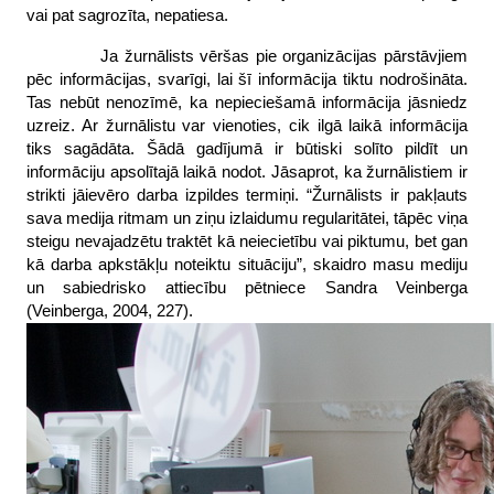
vai pat sagrozīta, nepatiesa.
Ja žurnālists vēršas pie organizācijas pārstāvjiem
pēc informācijas, svarīgi, lai šī informācija tiktu nodrošināta.
Tas nebūt nenozīmē, ka nepieciešamā informācija jāsniedz
uzreiz. Ar žurnālistu var vienoties, cik ilgā laikā informācija
tiks sagādāta. Šādā gadījumā ir būtiski solīto pildīt un
informāciju apsolītajā laikā nodot. Jāsaprot, ka žurnālistiem ir
strikti jāievēro darba izpildes termiņi. “Žurnālists ir pakļauts
sava medija ritmam un ziņu izlaidumu regularitātei, tāpēc viņa
steigu nevajadzētu traktēt kā neiecietību vai piktumu, bet gan
kā darba apkstākļu noteiktu situāciju”, skaidro masu mediju
un sabiedrisko attiecību pētniece Sandra Veinberga
(Veinberga, 2004, 227).