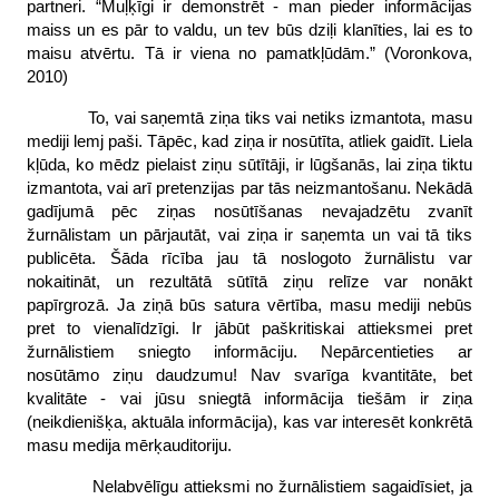
partneri. “Muļķīgi ir demonstrēt - man pieder informācijas
maiss un es pār to valdu, un tev būs dziļi klanīties, lai es to
maisu atvērtu. Tā ir viena no pamatkļūdām.” (Voronkova,
2010)
To, vai saņemtā ziņa tiks vai netiks izmantota, masu
mediji lemj paši. Tāpēc, kad ziņa ir nosūtīta, atliek gaidīt. Liela
kļūda, ko mēdz pielaist ziņu sūtītāji, ir lūgšanās, lai ziņa tiktu
izmantota, vai arī pretenzijas par tās neizmantošanu. Nekādā
gadījumā pēc ziņas nosūtīšanas nevajadzētu zvanīt
žurnālistam un pārjautāt, vai ziņa ir saņemta un vai tā tiks
publicēta. Šāda rīcība jau tā noslogoto žurnālistu var
nokaitināt, un rezultātā sūtītā ziņu relīze var nonākt
papīrgrozā. Ja ziņā būs satura vērtība, masu mediji nebūs
pret to vienalīdzīgi. Ir jābūt paškritiskai attieksmei pret
žurnālistiem sniegto informāciju. Nepārcentieties ar
nosūtāmo ziņu daudzumu! Nav svarīga kvantitāte, bet
kvalitāte - vai jūsu sniegtā informācija tiešām ir ziņa
(neikdienišķa, aktuāla informācija), kas var interesēt konkrētā
masu medija mērķauditoriju.
Nelabvēlīgu attieksmi no žurnālistiem sagaidīsiet, ja