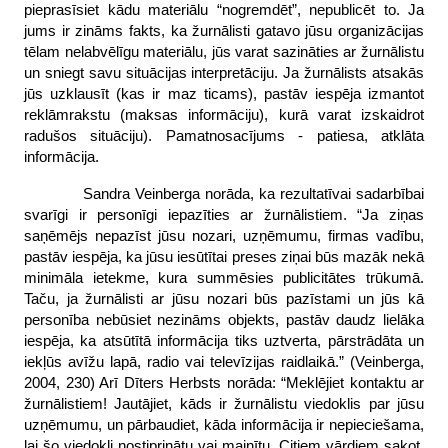
pieprasīsiet kādu materiālu “nogremdēt”, nepublicēt to. Ja
jums ir zināms fakts, ka žurnālisti gatavo jūsu organizācijas
tēlam nelabvēlīgu materiālu, jūs varat sazināties ar žurnālistu
un sniegt savu situācijas interpretāciju. Ja žurnālists atsakās
jūs uzklausīt (kas ir maz ticams), pastāv iespēja izmantot
reklāmrakstu (maksas informāciju), kurā varat izskaidrot
radušos situāciju). Pamatnosacījums - patiesa, atklāta
informācija.
Sandra Veinberga norāda, ka rezultatīvai sadarbībai
svarīgi ir personīgi iepazīties ar žurnālistiem. “Ja ziņas
saņēmējs nepazīst jūsu nozari, uzņēmumu, firmas vadību,
pastāv iespēja, ka jūsu iesūtītai preses ziņai būs mazāk nekā
minimāla ietekme, kura summēsies publicitātes trūkumā.
Taču, ja žurnālisti ar jūsu nozari būs pazīstami un jūs kā
personība nebūsiet nezināms objekts, pastāv daudz lielāka
iespēja, ka atsūtītā informācija tiks uztverta, pārstrādāta un
iekļūs avīžu lapā, radio vai televīzijas raidlaikā.” (Veinberga,
2004, 230) Arī Dīters Herbsts norāda: “Meklējiet kontaktu ar
žurnālistiem! Jautājiet, kāds ir žurnālistu viedoklis par jūsu
uzņēmumu, un pārbaudiet, kāda informācija ir nepieciešama,
lai šo viedokli nostiprinātu vai mainītu. Citiem vārdiem sakot,