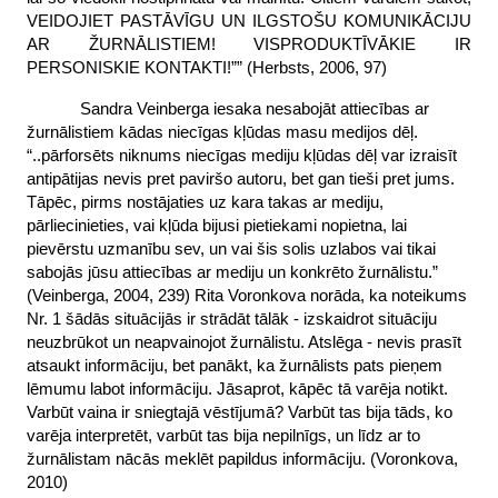
VEIDOJIET PASTĀVĪGU UN ILGSTOŠU KOMUNIKĀCIJU
AR ŽURNĀLISTIEM! VISPRODUKTĪVĀKIE IR
PERSONISKIE KONTAKTI!”” (Herbsts, 2006, 97)
Sandra Veinberga iesaka nesabojāt attiecības ar
žurnālistiem kādas niecīgas kļūdas masu medijos dēļ.
“..pārforsēts niknums niecīgas mediju kļūdas dēļ var izraisīt
antipātijas nevis pret paviršo autoru, bet gan tieši pret jums.
Tāpēc, pirms nostājaties uz kara takas ar mediju,
pārliecinieties, vai kļūda bijusi pietiekami nopietna, lai
pievērstu uzmanību sev, un vai šis solis uzlabos vai tikai
sabojās jūsu attiecības ar mediju un konkrēto žurnālistu.”
(Veinberga, 2004, 239) Rita Voronkova norāda, ka noteikums
Nr. 1 šādās situācijās ir strādāt tālāk - izskaidrot situāciju
neuzbrūkot un neapvainojot žurnālistu. Atslēga - nevis prasīt
atsaukt informāciju, bet panākt, ka žurnālists pats pieņem
lēmumu labot informāciju. Jāsaprot, kāpēc tā varēja notikt.
Varbūt vaina ir sniegtajā vēstījumā? Varbūt tas bija tāds, ko
varēja interpretēt, varbūt tas bija nepilnīgs, un līdz ar to
žurnālistam nācās meklēt papildus informāciju. (Voronkova,
2010)