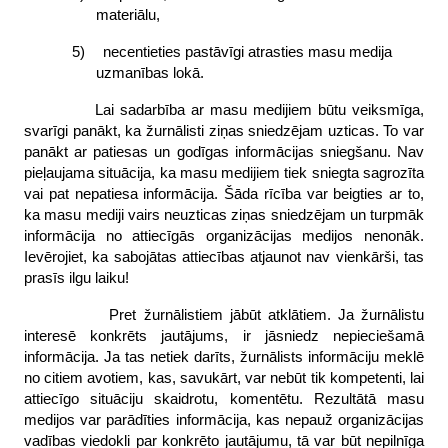
materiālu,
5)
necentieties pastāvīgi atrasties masu medija
uzmanības lokā.
Lai sadarbība ar masu medijiem būtu veiksmīga,
svarīgi panākt, ka žurnālisti ziņas sniedzējam uzticas. To var
panākt ar patiesas un godīgas informācijas sniegšanu. Nav
pieļaujama situācija, ka masu medijiem tiek sniegta sagrozīta
vai pat nepatiesa informācija. Šāda rīcība var beigties ar to,
ka masu mediji vairs neuzticas ziņas sniedzējam un turpmāk
informācija no attiecīgās organizācijas medijos nenonāk.
Ievērojiet, ka sabojātas attiecības atjaunot nav vienkārši, tas
prasīs ilgu laiku!
Pret žurnālistiem jābūt atklātiem. Ja žurnālistu
interesē konkrēts jautājums, ir jāsniedz nepieciešamā
informācija. Ja tas netiek darīts, žurnālists informāciju meklē
no citiem avotiem, kas, savukārt, var nebūt tik kompetenti, lai
attiecīgo situāciju skaidrotu, komentētu. Rezultātā masu
medijos var parādīties informācija, kas nepauž organizācijas
vadības viedokli par konkrēto jautājumu, tā var būt nepilnīga