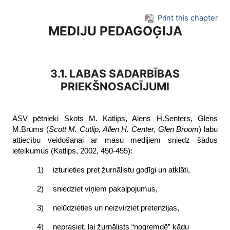
Skip to main content
Print this chapter
MEDIJU PEDAGOĢIJA
3.1. LABAS SADARBĪBAS
PRIEKŠNOSACĪJUMI
ASV pētnieki Skots M. Katlips, Alens H.Senters, Glens
M.Brūms (
Scott M. Cutlip, Allen H. Center, Glen Broom
) labu
attiecību veidošanai ar masu medijiem sniedz šādus
ieteikumus (Katlips, 2002, 450-455):
1)
izturieties pret žurnālistu godīgi un atklāti,
2)
sniedziet viņiem pakalpojumus,
3)
nelūdzieties un neizvirziet pretenzijas,
4)
neprasiet, lai žurnālists “nogremdē” kādu