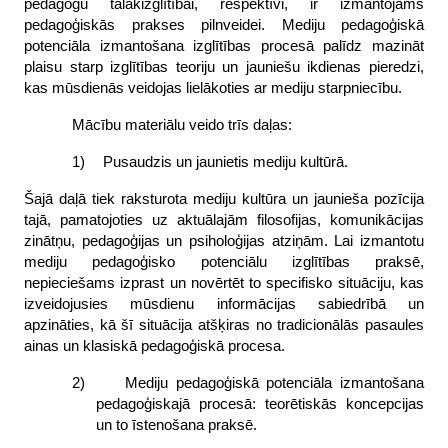
pedagogu talākizglītībai, respektīvi, ir izmantojams
pedagoģiskās prakses pilnveidei. Mediju pedagoģiskā
potenciāla izmantošana izglītības procesā palīdz mazināt
plaisu starp izglītības teoriju un jauniešu ikdienas pieredzi,
kas mūsdienās veidojas lielākoties ar mediju starpniecību.
Mācību materiālu veido trīs daļas:
1)
Pusaudzis un jaunietis mediju kultūrā.
Šajā daļā tiek raksturota mediju kultūra un jaunieša pozīcija
tajā, pamatojoties uz aktuālajām filosofijas, komunikācijas
zinātņu, pedagoģijas un psiholoģijas atziņām. Lai izmantotu
mediju pedagoģisko potenciālu izglītības praksē,
nepieciešams izprast un novērtēt to specifisko situāciju, kas
izveidojusies mūsdienu informācijas sabiedrībā un
apzināties, kā šī situācija atšķiras no tradicionālās pasaules
ainas un klasiskā pedagoģiskā procesa.
2)
Mediju pedagoģiskā potenciāla izmantošana
pedagoģiskajā procesā: teorētiskās koncepcijas
un to īstenošana praksē.