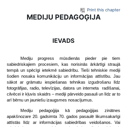
Skip to main content
Print this chapter
MEDIJU PEDAGOĢIJA
IEVADS
Mediju progress mūsdienās pieder pie tiem
sabiedriskajiem procesiem, kas norisinās ārkārtīgi straujā
tempā un spēcīgi ietekmē sabiedrību. Tieši tehniskie mediji
šodien nosaka komunikāciju un informācijas attīstību. Jau
sākot ar grāmatu iespiešanas tehnikas izgudrošanu līdz
fotogrāfijas, radio, televīzijas, datora un interneta
radīšanai,
cilvēcei ir kļuvis skaidrs – mediji pārveido pasauli un līdz ar to
arī bērnu un jauniešu izaugsmes nosacījumus.
Mediju pedagoģija kā pedagoģijas zinātnes
apakšnozare 20. gadsimta 70. gados pasaulē likumsakarīgi
attīstās līdz ar informācijas sabiedrības veidošanos. Vai