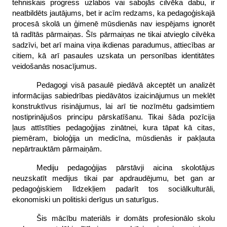
tehniskais progress uzlabos vai sabojās cilvēka dabu, ir
neatbildēts jautājums, bet ir acīm redzams, ka pedagoģiskajā
procesā skolā un ģimenē mūsdienās nav iespējams ignorēt
tā radītās pārmaiņas. Šīs pārmaiņas ne tikai atvieglo cilvēka
sadzīvi, bet arī maina viņa ikdienas paradumus, attiecības ar
citiem, kā arī pasaules uzskata un personības identitātes
veidošanās nosacījumus.
Pedagogi visā pasaulē piedāvā akceptēt un analizēt
informācijas sabiedrības piedāvātos izaicinājumus un meklēt
konstruktīvus risinājumus, lai arī tie nozīmētu gadsimtiem
nostiprinājušos principu pārskatīšanu. Tikai šāda pozīcija
ļaus attīstīties pedagoģijas zinātnei, kura tāpat kā citas,
piemēram, bioloģija un medicīna, mūsdienās ir pakļauta
nepārtrauktām pārmaiņām.
Mediju pedagoģijas pārstāvji aicina skolotājus
neuzskatīt medijus tikai par apdraudējumu, bet gan ar
pedagoģiskiem līdzekļiem padarīt tos sociālkulturāli,
ekonomiski un politiski derīgus un saturīgus.
Šis mācību materiāls ir domāts profesionālo skolu