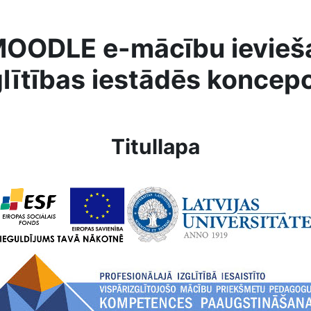
MOODLE e-mācību ievieša
glītības iestādēs koncepc
Titullapa