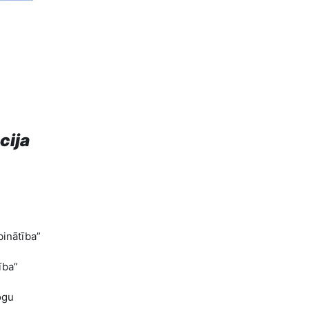
cija
inātība”
ība”
ogu