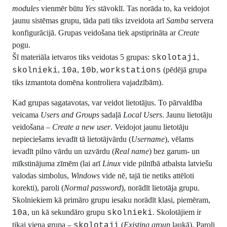
modules
vienmēr būtu
Yes
stāvoklī. Tas norāda to, ka veidojot
jaunu sistēmas grupu, tāda pati tiks izveidota arī
Samba
servera
konfigurācijā. Grupas veidošana tiek apstiprināta ar
Create
pogu.
Šī materiāla ietvaros tiks veidotas 5 grupas:
,
skolotaji
,
,
,
(pēdējā grupa
skolnieki
10a
10b
workstations
tiks izmantota domēna kontroliera vajadzībām).
Kad grupas sagatavotas, var veidot lietotājus. To pārvaldība
veicama
Users and Groups
sadaļā
Local Users
. Jaunu lietotāju
veidošana –
Create a new user
. Veidojot jaunu lietotāju
nepieciešams ievadīt tā lietotājvārdu (
Username
), vēlams
ievadīt pilno vārdu un uzvārdu (
Real name
) bez garum- un
mīkstinājuma zīmēm (lai arī
Linux
vide pilnībā atbalsta latviešu
valodas simbolus,
Windows
vide nē, tajā tie netiks attēloti
korekti), paroli (
Normal password
), norādīt lietotāja grupu.
Skolniekiem kā primāro grupu iesaku norādīt klasi, piemēram,
, un kā sekundāro grupu
. Skolotājiem ir
10a
skolnieki
tikai viena grupa –
(
Existing group
laukā). Paroli
skolotaji