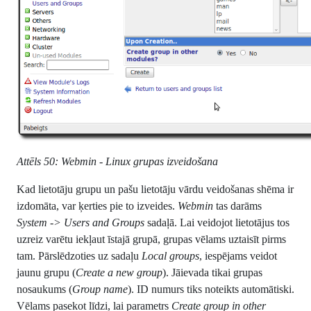
Attēls 50: Webmin - Linux grupas izveidošana
Kad lietotāju grupu un pašu lietotāju vārdu veidošanas shēma ir
izdomāta, var ķerties pie to izveides.
Webmin
tas darāms
System -> Users and Groups
sadaļā. Lai veidojot lietotājus tos
uzreiz varētu iekļaut īstajā grupā, grupas vēlams uztaisīt pirms
tam. Pārslēdzoties uz sadaļu
Local groups
, iespējams veidot
jaunu grupu (
Create a new group
). Jāievada tikai grupas
nosaukums (
Group name
). ID numurs tiks noteikts automātiski.
Vēlams pasekot līdzi, lai parametrs
Create group in other