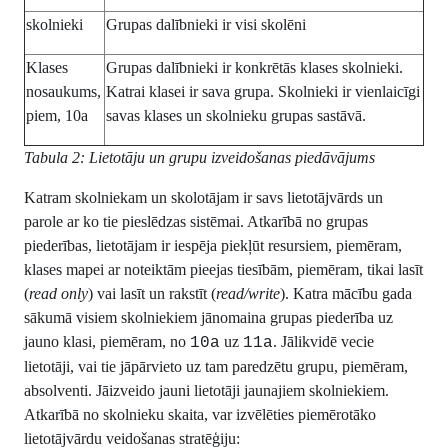
skolnieki
Grupas dalībnieki ir visi skolēni
Klases
Grupas dalībnieki ir konkrētās klases skolnieki.
nosaukums,
Katrai klasei ir sava grupa. Skolnieki ir vienlaicīgi
piem, 10a
savas klases un skolnieku grupas sastāvā.
Tabula 2: Lietotāju un grupu izveidošanas piedāvājums
Katram skolniekam un skolotājam ir savs lietotājvārds un
parole ar ko tie pieslēdzas sistēmai. Atkarībā no grupas
piederības, lietotājam ir iespēja piekļūt resursiem, piemēram,
klases mapei ar noteiktām pieejas tiesībām, piemēram, tikai lasīt
(
read only
) vai lasīt un rakstīt (
read/write
). Katra mācību gada
sākumā visiem skolniekiem jānomaina grupas piederība uz
jauno klasi, piemēram, no
uz
. Jālikvidē vecie
10a
11a
lietotāji, vai tie jāpārvieto uz tam paredzētu grupu, piemēram,
absolventi. Jāizveido jauni lietotāji jaunajiem skolniekiem.
Atkarībā no skolnieku skaita, var izvēlēties piemērotāko
lietotājvārdu veidošanas stratēģiju: