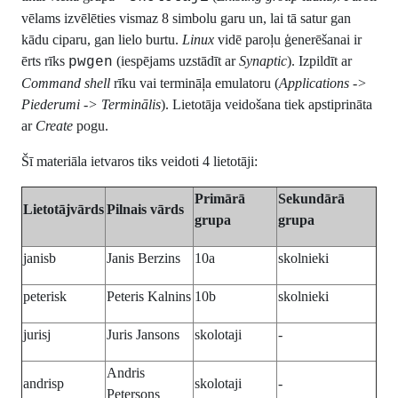
vēlams izvēlēties vismaz 8 simbolu garu un, lai tā satur gan
kādu ciparu, gan lielo burtu.
Linux
vidē paroļu ģenerēšanai ir
ērts rīks
(iespējams uzstādīt ar
Synaptic
). Izpildīt ar
pwgen
Command shell
rīku vai termināļa emulatoru (
Applications ->
Piederumi -> Terminālis
). Lietotāja veidošana tiek apstiprināta
ar
Create
pogu.
Šī materiāla ietvaros tiks veidoti 4 lietotāji:
Primārā
Sekundārā
Lietotājvārds
Pilnais vārds
grupa
grupa
janisb
Janis Berzins
10a
skolnieki
peterisk
Peteris Kalnins
10b
skolnieki
jurisj
Juris Jansons
skolotaji
-
Andris
andrisp
skolotaji
-
Petersons