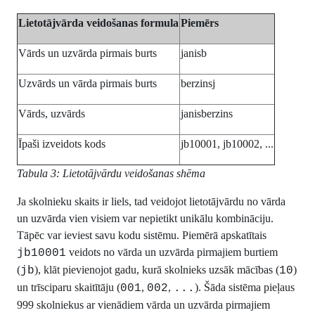
Lietotājvārda veidošanas formula
Piemērs
Vārds un uzvārda pirmais burts
janisb
Uzvārds un vārda pirmais burts
berzinsj
Vārds, uzvārds
janisberzins
Īpaši izveidots kods
jb10001, jb10002, ...
Tabula 3: Lietotājvārdu veidošanas shēma
Ja skolnieku skaits ir liels, tad veidojot lietotājvārdu no vārda
un uzvārda vien visiem var nepietikt unikālu kombināciju.
Tāpēc var ieviest savu kodu sistēmu. Piemērā apskatītais
veidots no vārda un uzvārda pirmajiem burtiem
jb10001
(
), klāt pievienojot gadu, kurā skolnieks uzsāk mācības (
)
jb
10
un trīsciparu skaitītāju (
,
,
). Šāda sistēma pieļaus
001
002
...
999 skolniekus ar vienādiem vārda un uzvārda pirmajiem