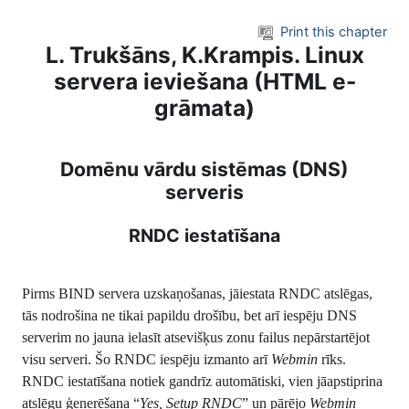
Skip to main content
Print this chapter
L. Trukšāns, K.Krampis. Linux
servera ieviešana (HTML e-
grāmata)
Domēnu vārdu sistēmas (DNS)
serveris
RNDC iestatīšana
Pirms BIND servera uzskaņošanas, jāiestata RNDC atslēgas,
tās nodrošina ne tikai papildu drošību, bet arī iespēju DNS
serverim no jauna ielasīt atsevišķus zonu failus nepārstartējot
visu serveri. Šo RNDC iespēju izmanto arī
Webmin
rīks.
RNDC iestatīšana notiek gandrīz automātiski, vien jāapstiprina
atslēgu ģenerēšana “
Yes, Setup RNDC
” un pārējo
Webmin