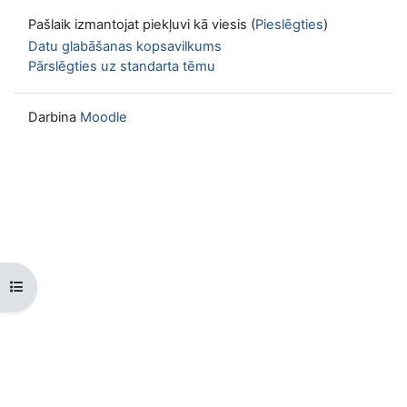
Pašlaik izmantojat piekļuvi kā viesis (
Pieslēgties
)
Datu glabāšanas kopsavilkums
Pārslēgties uz standarta tēmu
Darbina
Moodle
Atvērt kursu indeksu