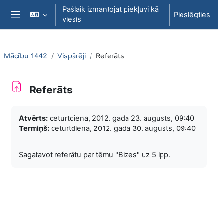
Atvērt galveno saturu
Pašlaik izmantojat piekļuvi kā
Pieslēgties
viesis
Sānu panelis
Mācību 1442
Vispārēji
Referāts
Referāts
Izpildes nosacījumi
Atvērts:
ceturtdiena, 2012. gada 23. augusts, 09:40
Termiņš:
ceturtdiena, 2012. gada 30. augusts, 09:40
Sagatavot referātu par tēmu "Bizes" uz 5 lpp.